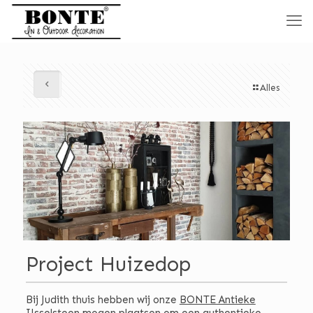
Alles
Project Huizedop
Bij Judith thuis hebben wij onze
BONTE Antieke
IJsselsteen
mogen plaatsen om een authentieke