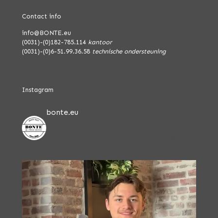
Contact info
info@BONTE.eu
(0031)-(0)182-785.114
kantoor
(0031)-(0)6-51.99.36.58
technische ondersteuning
Instagram
bonte.eu
Realistic stone walls for indoors & outdoors.
Walls with character. Since 1996.
Worldwide
delivery 🌏
📍 Plan direct je showroomafspraak
↓