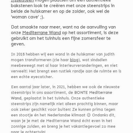
bakstenen look te creëren met onze steenstrips in
beide de huiskamer en op de zolder, ook wel de
‘woman cave’ ;).
Dat smaakte naar meer, want na de aanvulling van
onze
Mediterrane Wand
op het assortiment, is deze
gebruikt om het tuinhuis een fijne zomersfeer te
geven.
In 2018 hebben wij een wand in de huiskamer van Judith
mogen transformeren (zie haar
blog
), wat sindsdien
meebeweegt met al haar interieurveranderingen, en niet
verveelt! Het brengt een rustiek randje aan de ruimte en is
een echte eyecatcher.
Een aantal jaar later, in 2021, hebben we ook de nieuwste
steenstrips in ons assortiment, de
BONTE Mediterrane
Wand
, geplaatst in het tuinhuis. Onze authentieke
steenstrips zijn namelijk niet alleen prachtig binnen, maar
ook zeker geschikt voor buiten! Ze kunnen prima tegen
een stootje én het Nederlandse klimaat 😉 Ondanks dit,
waan je je met de Mediterrane Wand écht even in het
zonnige zuiden, en breng je het vakantiegevoel zo mee
naar je achtertuin!