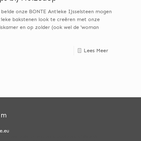
ij beide onze BONTE Antieke IJsselsteen mogen
ieke bakstenen look te creëren met onze
uiskamer en op zolder (ook wel de 'woman
Lees Meer
am
e.eu
stic stone walls for indoors & outdoors.
Walls with