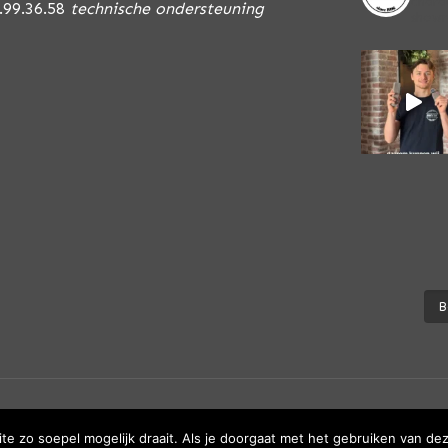
chara
.99.36.58
technische ondersteuning
show
B
eu. Alle rechten voorbehouden.
e zo soepel mogelijk draait. Als je doorgaat met het gebruiken van dez