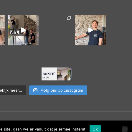
cter. Since 1996.
Worldwide delivery 🌏
📍 Plan direct je
roomafspraak ↓
De plek waar
je thuiskomt
— en
ekijk meer…
Volg ons op Instagram
e site, gaan we er vanuit dat je ermee instemt.
Ok