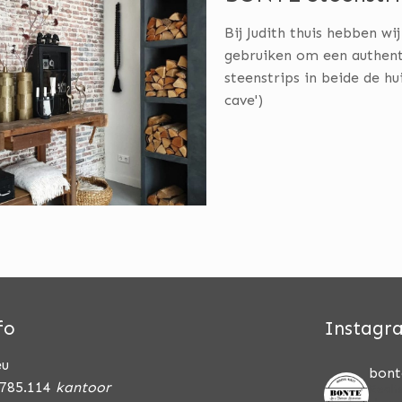
Bij Judith thuis hebben w
gebruiken om een authent
steenstrips in beide de h
cave')
fo
Instagr
eu
bont
-785.114
kantoor
Reali