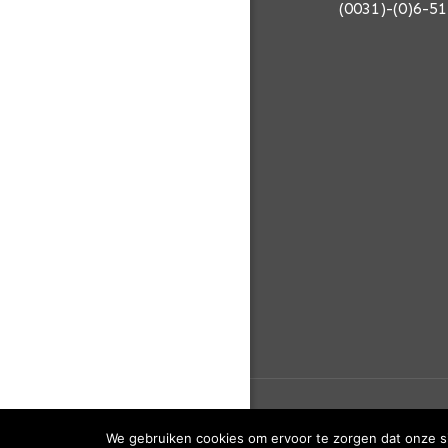
(0031)-(0)6-51
© 2022 BONTE.
We gebruiken cookies om ervoor te zorgen dat onze sit