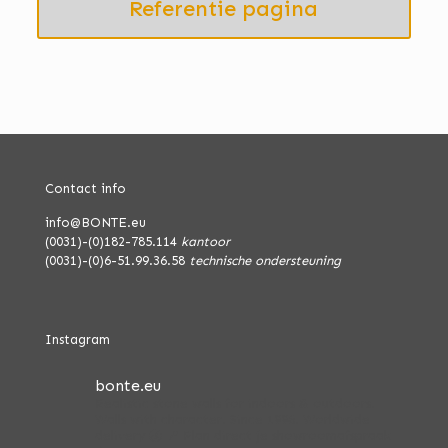
Referentie pagina
Contact info
info@BONTE.eu
(0031)-(0)182-785.114
kantoor
(0031)-(0)6-51.99.36.58
technische ondersteuning
Instagram
bonte.eu
Realistic stone walls for indoors & outdoors.
Walls with character. Since 1996.
Worldwide
delivery 🌏
📍 Plan direct je showroomafspraak