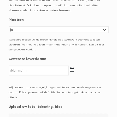
Een buitenhoek is een hoek waar men zich aan kan stoten, een hoek
die uitsteekt. Ook bij een diep raamkozijn kan een buitenhoek zitten.
Hoeken worden in strekkende meters berekend.
Plaatsen
Standaard bieden wij de mogelijkheid het steenwerk door ons te laten
plaatsen. Wanneer u alleen maar materialen af wilt nemen, kan dit hier
aangegeven worden.
Gewenste leverdatum
DD
Wij proberen zo veel mogelijk tegemoet te komen aan deze gewenste
slash
datum. Echter plannen wij definitief in na ontvangst akkoord op onze
MM
offerte.
slash
JJJJ
Upload uw foto, tekening, idee;