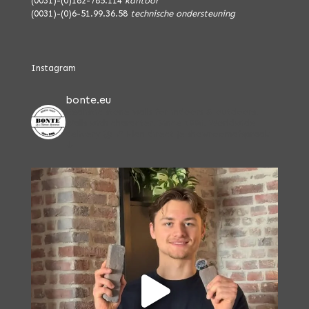
(0031)-(0)182-785.114
kantoor
(0031)-(0)6-51.99.36.58
technische ondersteuning
Instagram
bonte.eu
Realistic stone walls for indoors & outdoors.
Walls with character. Since 1996.
Worldwide
delivery 🌏
📍 Plan direct je showroomafspraak
↓