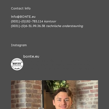
Contact info
info@BONTE.eu
(0031)-(0)182-785.114
kantoor
(0031)-(0)6-51.99.36.58
technische ondersteuning
Instagram
bonte.eu
Realistic stone walls for indoors & outdoors.
Walls with character. Since 1996.
Worldwide
delivery 🌏
📍 Plan direct je showroomafspraak
↓