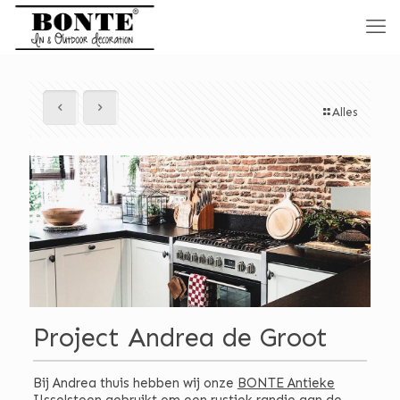
Alles
Project Andrea de Groot
Bij Andrea thuis hebben wij onze
BONTE Antieke
IJsselsteen
gebruikt om een rustiek randje aan de