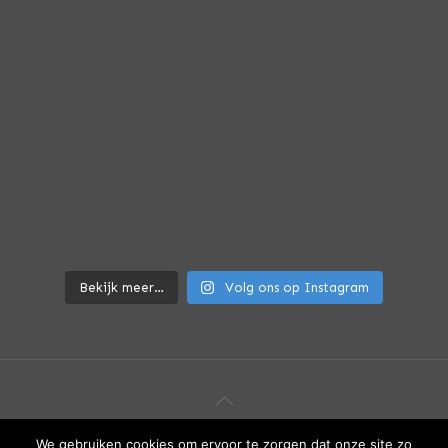
De plek waar je thuiskomt — en
Bekijk meer…
Volg ons op Instagram
We gebruiken cookies om ervoor te zorgen dat onze site zo
© 2022 BONTE.eu. Alle rechten voorbehouden.