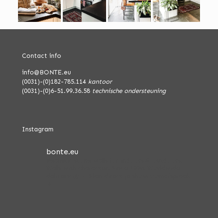
Contact info
info@BONTE.eu
(0031)-(0)182-785.114
kantoor
(0031)-(0)6-51.99.36.58
technische ondersteuning
Instagram
bonte.eu
Realistic stone walls for indoors & outdoors.
Walls with character. Since 1996.
Worldwide
delivery 🌏
📍 Plan direct je showroomafspraak
↓