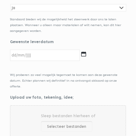
Standaard bieden wij de mogelijkheid het steenwerk door ons te laten
plaatsen. Wanneer u alleen maar materialen af wilt nemen, kan dit hier
aangegeven worden.
Gewenste leverdatum
D
Wij proberen zo veel mogelijk tegemoet te komen aan deze gewenste
D
datum. Echter plannen wij definitief in na ontvangst akkoord op onze
s
offerte.
l
a
Upload uw foto, tekening, idee;
s
h
M
Sleep bestanden hierheen of
M
s
Selecteer bestanden
l
a