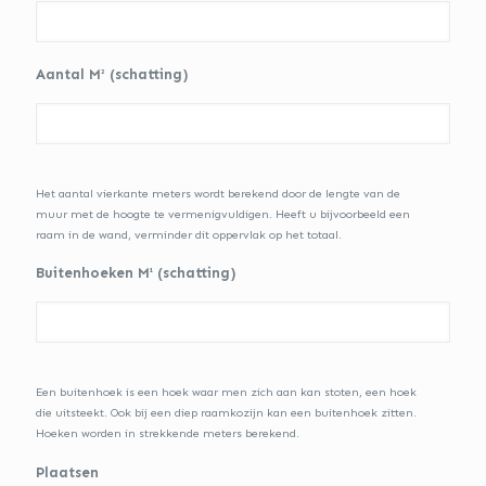
Aantal M² (schatting)
Het aantal vierkante meters wordt berekend door de lengte van de
muur met de hoogte te vermenigvuldigen. Heeft u bijvoorbeeld een
raam in de wand, verminder dit oppervlak op het totaal.
Buitenhoeken M¹ (schatting)
Een buitenhoek is een hoek waar men zich aan kan stoten, een hoek
die uitsteekt. Ook bij een diep raamkozijn kan een buitenhoek zitten.
Hoeken worden in strekkende meters berekend.
Plaatsen