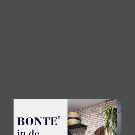
De plek waar je thuiskomt — en