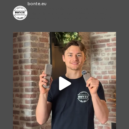
bonte.eu
Realistic stone walls for indoors & outdoors.
Walls with character. Since 1996.
Worldwide
delivery 🌏
📍 Plan direct je showroomafspraak
↓