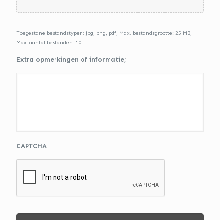
s
h
J
J
Toegestane bestandstypen: jpg, png, pdf, Max. bestandsgrootte: 25 MB,
J
Max. aantal bestanden: 10.
J
Extra opmerkingen of informatie;
CAPTCHA