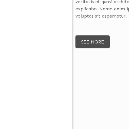
veritatis et quasi archit
explicabo. Nemo enim i
voluptas sit aspernatur.
SEE MORE