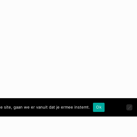
e site, gaan we er vanuit dat je ermee instemt.
Ok