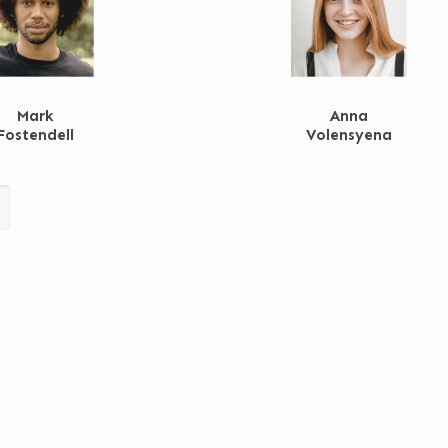
Mark
Anna
Fostendell
Volensyena