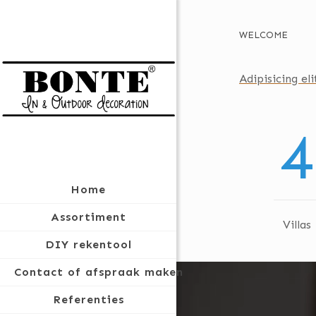
WELCOME
Adipisicing eli
4
Home
Assortiment
Villas
DIY rekentool
Contact of afspraak maken
Referenties