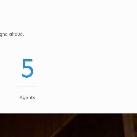
na aliqua.
5
Agents